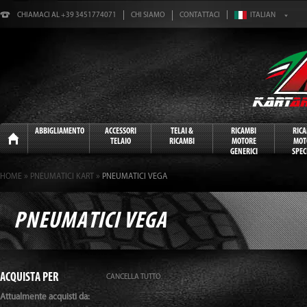
CHIAMACI AL +39 3451774071
CHI SIAMO
CONTATTACI
Home
ABBIGLIAMENTO
ACCESSORI
TELAI &
RICAMBI
RIC
TELAIO
RICAMBI
MOTORE
MOT
GENERICI
SPECI
»
»
HOME
PNEUMATICI KART
PNEUMATICI VEGA
PNEUMATICI VEGA
ACQUISTA PER
CANCELLA TUTTO
Attualmente acquisti da: