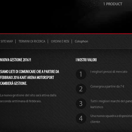
1 PRODUCT
SITE MAP
TERMINI DI RICERCA
ORDINI E RESI
Colophon
NUOVA GESTIONE 2016 !!
I NOSTRI VALORI
SIAMO LIETI DI COMUNICARE CHE A PARTIRE DA
I migliori prezzi di mercato
FEBBRAIO 2016 KART ARENA MOTORSPORT
CAMBIERÀ GESTIONE.
Consegna a partire da 7 €
La nuova gestione del sito sarà attiva dalla
seconda settimana di febbraio.
Tutti i migliori marchi del pa
kartistico
Una nuova squadra a disposizi
cliente