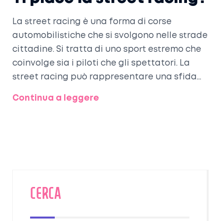
La street racing è una forma di corse
automobilistiche che si svolgono nelle strade
cittadine. Si tratta di uno sport estremo che
coinvolge sia i piloti che gli spettatori. La
street racing può rappresentare una sfida
alla legge, ma offre anche una possibilità di
Continua a leggere
divertimento. I piloti devono prendere
decisioni su come affrontare la gara a
seconda delle condizioni stradali e del tipo
di veicolo utilizzato. Gli spettatori possono
anche partecipare alle corse, scegliendo di
assistere come semplici osservatori o come
partecipanti attivi. La street racing è uno
CERCA
sport emozionante e divertente che può
essere praticato con sicurezza se si