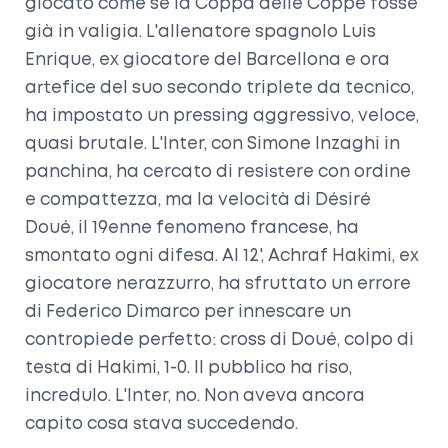
giocato come se la Coppa delle Coppe fosse
già in valigia. L'allenatore spagnolo
Luis
Enrique
, ex giocatore del Barcellona e ora
artefice del suo secondo triplete da tecnico,
ha impostato un pressing aggressivo, veloce,
quasi brutale. L'Inter, con
Simone Inzaghi
in
panchina, ha cercato di resistere con ordine
e compattezza, ma la velocità di
Désiré
Doué
, il 19enne fenomeno francese, ha
smontato ogni difesa. Al 12',
Achraf Hakimi
, ex
giocatore nerazzurro, ha sfruttato un errore
di
Federico Dimarco
per innescare un
contropiede perfetto: cross di Doué, colpo di
testa di Hakimi, 1-0. Il pubblico ha riso,
incredulo. L'Inter, no. Non aveva ancora
capito cosa stava succedendo.