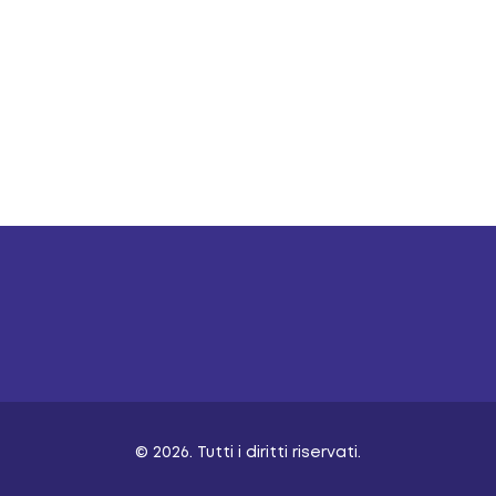
tà di volontariato per consentire di ottenere
.
© 2026. Tutti i diritti riservati.