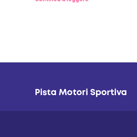
professionali e sfruttare le opportuni
una posizione di lavoro nel motorsport
Pista Motori Sportiva