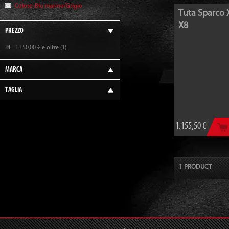
Colore:
Blu marino/Grigio
Tuta Sparco 
X8
PREZZO
1.150,00 €
e oltre (1)
MARCA
TAGLIA
1.155,50 €
1 PRODUCT