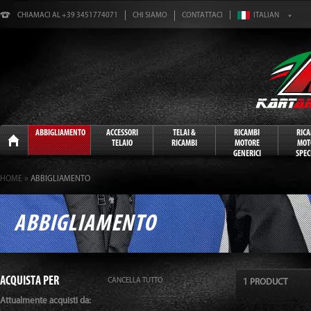
CHIAMACI AL +39 3451774071
CHI SIAMO
CONTATTACI
Home
ABBIGLIAMENTO
ACCESSORI
TELAI &
RICAMBI
RIC
TELAIO
RICAMBI
MOTORE
MOT
GENERICI
SPECI
»
HOME
ABBIGLIAMENTO
ABBIGLIAMENTO
ACQUISTA PER
CANCELLA TUTTO
1 PRODUCT
Attualmente acquisti da: