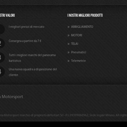
STRI VALORI
I NOSTRI MIGLIORI PRODOTTI
I migliori prezzi di mercato
ABBIGLIAMENTO
MOTORI
Consegna a partire da 7 €
TELAI
Pneumatici
Tutti i migliori marchi del panorama
kartistico
Telemetrie
Una nuova squadra a disposizione del
cliente
a Motorsport
na Motorsport marchio di proprietà della Kart Srl - P.I. 09399060962, Sede legale Milano. All right