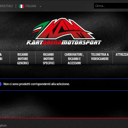
NTATTACI
 &
RICAMBI
RICAMBI
CARBURATORI ,
TELEMETRIA &
ATTREZZ
BI
MOTORE
MOTORE
RICAMBI E
VIDEOCAMERE
GENERICI
SPECIFICI
ACCESSORI
Non ci sono prodotti corrispondenti alla selezione.
ophon