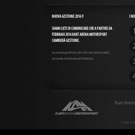
NUOVA GESTIONE 2016 !!
I NO
SIAMO LIETI DI COMUNICARE CHE A PARTIRE DA
FEBBRAIO 2016 KART ARENA MOTORSPORT
CAMBIERÀ GESTIONE.
La nuova gestione del sito sarà attiva dalla
seconda settimana di febbraio.
Kart Aren
© Kart Are