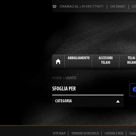
CHIAMACI AL +39 3451774071
CHI SIAMO
CO
Home
ABBIGLIAMENTO
ACCESSORI
TELAI
TELAIO
RICAM
»
HOME
USATO
SFOGLIA PER
CATEGORIA
SITE MAP
TERMINI DI RICERCA
ORDINI E RESI
Col