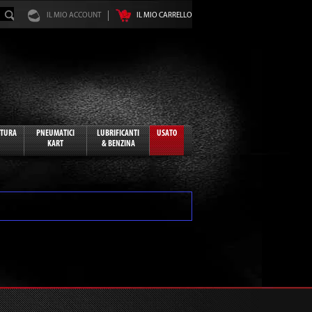
IL MIO ACCOUNT
IL MIO CARRELLO
ATURA
PNEUMATICI
LUBRIFICANTI
USATO
KART
& BENZINA