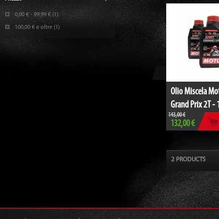
0,00 €
-
99,99 €
(1)
100,00 €
e oltre
(1)
Olio Miscela Mot
Grand Prix 2T - 
143,00 €
132,00 €
2 PRODUCTS