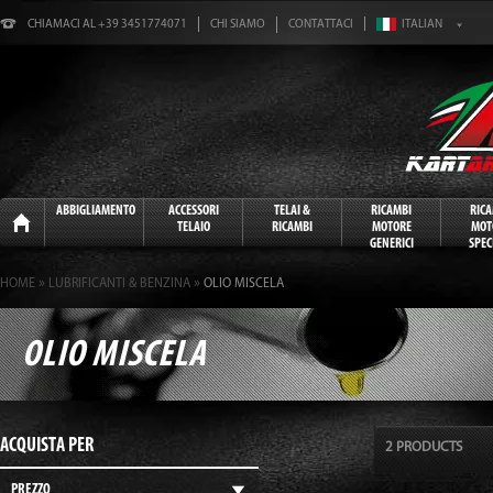
CHIAMACI AL +39 3451774071
CHI SIAMO
CONTATTACI
Home
ABBIGLIAMENTO
ACCESSORI
TELAI &
RICAMBI
RIC
TELAIO
RICAMBI
MOTORE
MOT
GENERICI
SPECI
»
»
HOME
LUBRIFICANTI & BENZINA
OLIO MISCELA
OLIO MISCELA
ACQUISTA PER
2 PRODUCTS
PREZZO