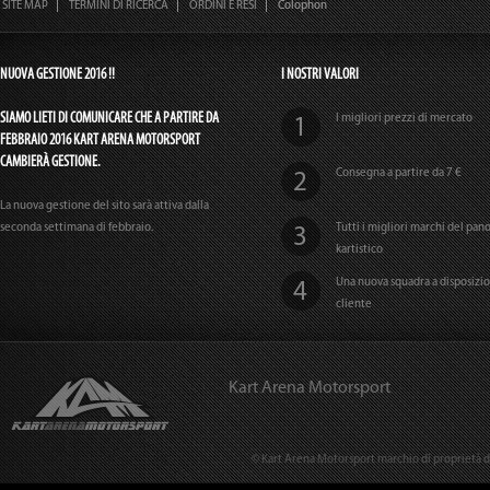
SITE MAP
TERMINI DI RICERCA
ORDINI E RESI
Colophon
NUOVA GESTIONE 2016 !!
I NOSTRI VALORI
SIAMO LIETI DI COMUNICARE CHE A PARTIRE DA
I migliori prezzi di mercato
FEBBRAIO 2016 KART ARENA MOTORSPORT
CAMBIERÀ GESTIONE.
Consegna a partire da 7 €
La nuova gestione del sito sarà attiva dalla
seconda settimana di febbraio.
Tutti i migliori marchi del pa
kartistico
Una nuova squadra a disposizi
cliente
Kart Arena Motorsport
© Kart Arena Motorsport marchio di proprietà del