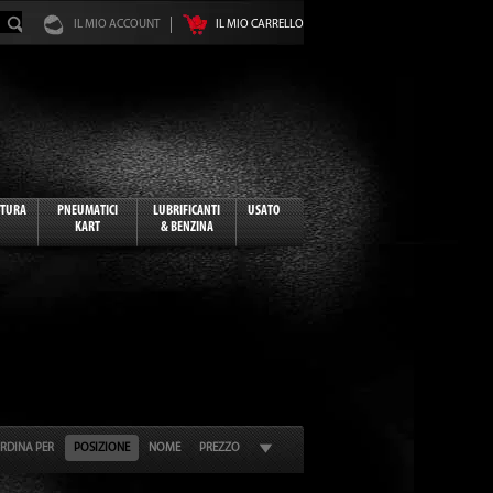
IL MIO ACCOUNT
IL MIO CARRELLO
ATURA
PNEUMATICI
LUBRIFICANTI
USATO
KART
& BENZINA
RDINA PER
POSIZIONE
NOME
PREZZO