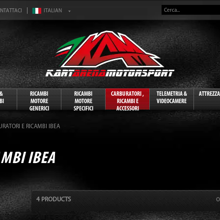
NTATTACI
 &
RICAMBI
RICAMBI
CARBURATORI ,
TELEMETRIA &
ATTREZZ
BI
MOTORE
MOTORE
RICAMBI E
VIDEOCAMERE
GENERICI
SPECIFICI
ACCESSORI
RATORI E RICAMBI IBEA
MBI IBEA
4 PRODUCTS
O