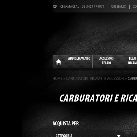
CHIAMACI AL +39 3451774071
CHI SIAMO
CO
Home
ABBIGLIAMENTO
ACCESSORI
TELAI
TELAIO
RICAM
»
»
HOME
CARBURATORI , RICAMBI E ACCESSORI
CARBU
CARBURATORI E RICA
ACQUISTA PER
CATEGORIA