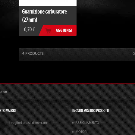
Guarnizione carburatore
(27mm)
0,70 €
AGGIUNGI
4 PRODUCTS
O
ophon
STRI VALORI
I NOSTRI MIGLIORI PRODOTTI
I migliori prezzi di mercato
ABBIGLIAMENTO
MOTORI