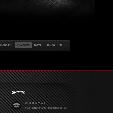
RDINA PER
POSIZIONE
NOME
PREZZO
CONTATTACI
Tel : 3451774071
Mail : kartarenamotorsport@libero.it