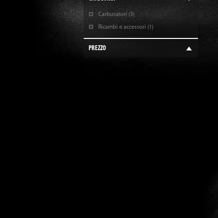
Carburatori
(3)
Ricambi e accessori
(1)
PREZZO