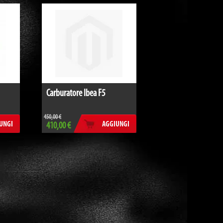
Carburatore Ibea F5
450,00 €
UNGI
AGGIUNGI
410,00 €