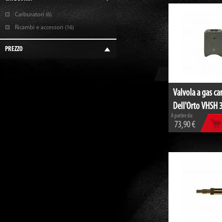
Carburatori
(6)
Ricambi e accessori
(16)
PREZZO
Valvola a gas ca
Dell'Orto VHSH 
A partire da:
73,90 €