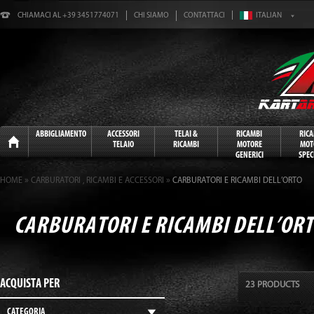
CHIAMACI AL +39 3451774071
CHI SIAMO
CONTATTACI
Home
ABBIGLIAMENTO
ACCESSORI
TELAI &
RICAMBI
RIC
TELAIO
RICAMBI
MOTORE
MOT
GENERICI
SPECI
»
»
HOME
CARBURATORI , RICAMBI E ACCESSORI
CARBURATORI E RICAMBI DELL’ORTO
CARBURATORI E RICAMBI DELL’OR
ACQUISTA PER
23 PRODUCTS
CATEGORIA