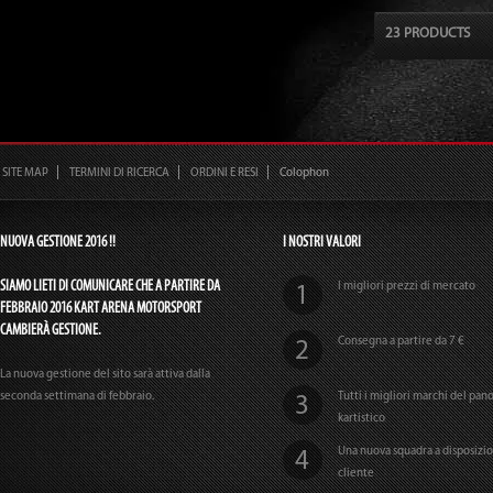
23 PRODUCTS
SITE MAP
TERMINI DI RICERCA
ORDINI E RESI
Colophon
NUOVA GESTIONE 2016 !!
I NOSTRI VALORI
SIAMO LIETI DI COMUNICARE CHE A PARTIRE DA
I migliori prezzi di mercato
FEBBRAIO 2016 KART ARENA MOTORSPORT
CAMBIERÀ GESTIONE.
Consegna a partire da 7 €
La nuova gestione del sito sarà attiva dalla
seconda settimana di febbraio.
Tutti i migliori marchi del pa
kartistico
Una nuova squadra a disposizi
cliente