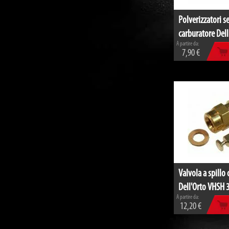
Polverizzatori s
carburatore Dell'
A partire da:
7,90 €
Valvola a spillo
Dell'Orto VHSH 3
A partire da:
12,20 €