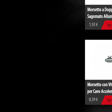
Morsetto a Dopp
Sagomato Allum
1,92 €
Morsetto con Vit
per Cavo Accele
0,59 €