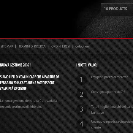
10 PRODUCTS
SITE MAP
TERMINI DI RICERCA
ORDINI E RESI
Colophon
NUOVA GESTIONE 2016 !!
I NOSTRI VALORI
SIAMO LIETI DI COMUNICARE CHE A PARTIRE DA
I migliori prezzi di mercato
FEBBRAIO 2016 KART ARENA MOTORSPORT
CAMBIERÀ GESTIONE.
Consegna a partire da 7 €
La nuova gestione del sito sarà attiva dalla
seconda settimana di febbraio.
Tutti i migliori marchi del pa
kartistico
Una nuova squadra a disposizi
cliente