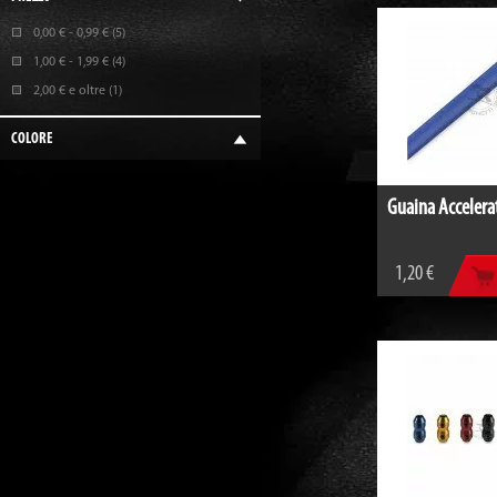
0,00 €
-
0,99 €
(5)
1,00 €
-
1,99 €
(4)
2,00 €
e oltre
(1)
COLORE
Guaina Accelera
1,20 €