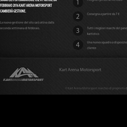
FEBBRAIO 2016 KART ARENA MOTORSPORT
CAMBIERÀ GESTIONE.
Consegna a partire da 7 €
La nuova gestione del sito sarà attiva dalla
seconda settimana di febbraio.
Tutti i migliori marchi del pa
kartistico
Una nuova squadra a disposizi
cliente
Kart Arena Motorsport
© Kart Arena Motorsport marchio di proprietà del