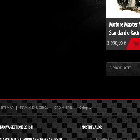
Motore Maxter 
Standard e Racin
3.990,90 €
3 PRODUCTS
SITE MAP
TERMINI DI RICERCA
ORDINI E RESI
Colophon
NUOVA GESTIONE 2016 !!
I NOSTRI VALORI
SIAMO LIETI DI COMUNICARE CHE A PARTIRE DA
I migliori prezzi di mercato