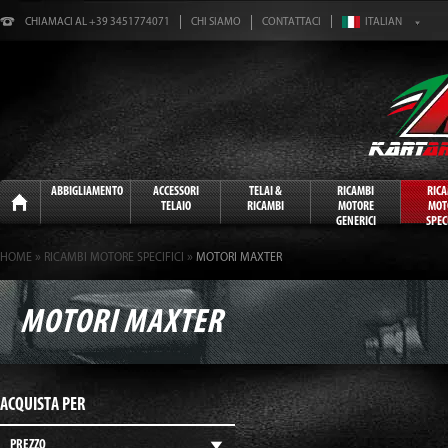
CHIAMACI AL +39 3451774071
CHI SIAMO
CONTATTACI
Home
ABBIGLIAMENTO
ACCESSORI
TELAI &
RICAMBI
RIC
TELAIO
RICAMBI
MOTORE
MOT
GENERICI
SPECI
»
»
HOME
RICAMBI MOTORE SPECIFICI
MOTORI MAXTER
MOTORI MAXTER
ACQUISTA PER
PREZZO