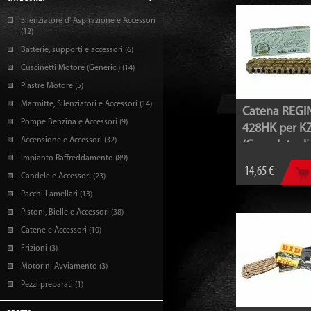
Silenziatore d' Aspirazione e Accessori
(12)
Batterie, supporti e accessori
(6)
Cuscinetti Motore (Generici)
(14)
Piastre Motore
(5)
Marmitte, Silenziatori e Accessori
(14)
Catena REGI
Pompe Benzina e Accessori
(9)
428HK per K
Accensione e Accessori
(32)
(Completa di 
Impianto Raffreddamento
(89)
14,65 €
Candele e Accessori
(23)
Pacchi Lamellari
(13)
Pistoni, Bielle e Accessori
(38)
Catene e Accessori
(10)
Frizioni
(3)
Motorini Avviamento
(3)
Pezzi preparati
(1)