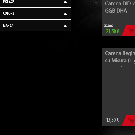
PREZZO
Catena DID 
G&B DHA
COLORE
MARCA
25,80 €
21,50 €
Catena Regi
su Misura (+
catena)
13,50 €