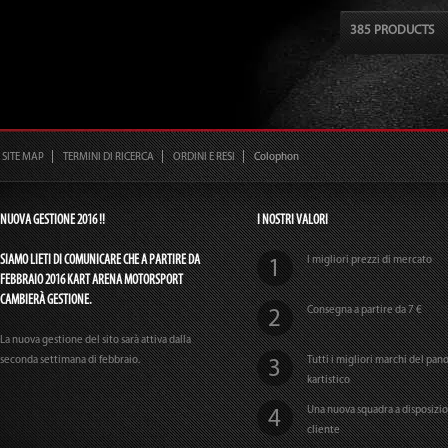
385 PRODUCTS
SITE MAP
TERMINI DI RICERCA
ORDINI E RESI
Colophon
NUOVA GESTIONE 2016 !!
I NOSTRI VALORI
SIAMO LIETI DI COMUNICARE CHE A PARTIRE DA
I migliori prezzi di mercato
FEBBRAIO 2016 KART ARENA MOTORSPORT
CAMBIERÀ GESTIONE.
Consegna a partire da 7 €
La nuova gestione del sito sarà attiva dalla
seconda settimana di febbraio.
Tutti i migliori marchi del pa
kartistico
Una nuova squadra a disposizi
cliente