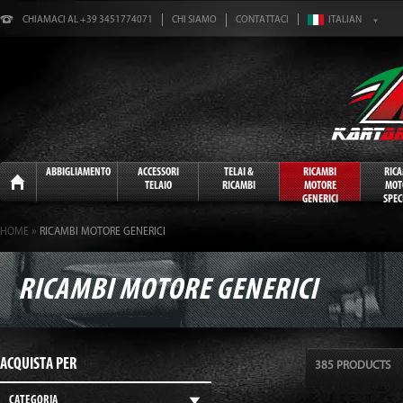
CHIAMACI AL +39 3451774071
CHI SIAMO
CONTATTACI
Home
ABBIGLIAMENTO
ACCESSORI
TELAI &
RICAMBI
RIC
TELAIO
RICAMBI
MOTORE
MOT
GENERICI
SPECI
»
HOME
RICAMBI MOTORE GENERICI
RICAMBI MOTORE GENERICI
ACQUISTA PER
385 PRODUCTS
CATEGORIA