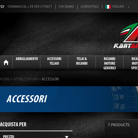
CHIAMACI AL +39 3451774071
CHI SIAMO
CONTATTACI
Home
ABBIGLIAMENTO
ACCESSORI
TELAI &
RICAMBI
RIC
TELAIO
RICAMBI
MOTORE
MOT
GENERICI
SPECI
»
»
HOME
ATTREZZATURA
ACCESSORI
ACCESSORI
ACQUISTA PER
7 PRODUCTS
PREZZO