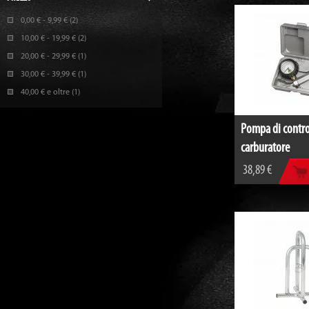
0,00 €
-
9,99 €
(2)
10,00 €
-
19,99 €
(2)
20,00 €
-
29,99 €
(1)
30,00 €
-
39,99 €
(1)
40,00 €
e oltre
(1)
Pompa di contro
carburatore
38,89 €