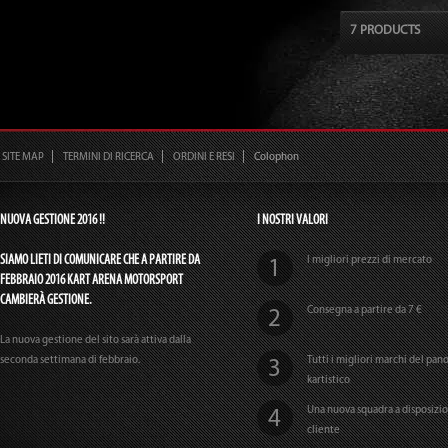
7 PRODUCTS
SITE MAP
TERMINI DI RICERCA
ORDINI E RESI
Colophon
NUOVA GESTIONE 2016 !!
I NOSTRI VALORI
SIAMO LIETI DI COMUNICARE CHE A PARTIRE DA
I migliori prezzi di mercato
FEBBRAIO 2016 KART ARENA MOTORSPORT
CAMBIERÀ GESTIONE.
Consegna a partire da 7 €
La nuova gestione del sito sarà attiva dalla
seconda settimana di febbraio.
Tutti i migliori marchi del pa
kartistico
Una nuova squadra a disposizi
cliente