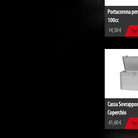
Portacorona per
100cc
14,50 €
Cassa Sovrappon
Coperchio
41,60 €