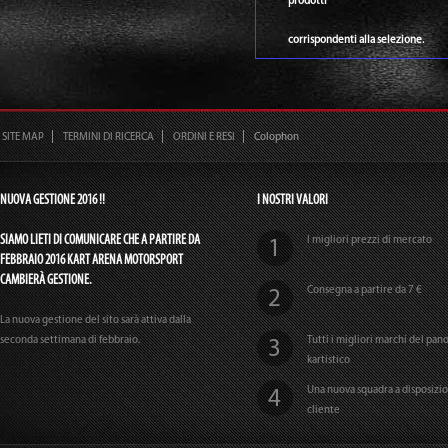
prodotti
corrispondenti alla selezione.
SITE MAP
TERMINI DI RICERCA
ORDINI E RESI
Colophon
NUOVA GESTIONE 2016 !!
I NOSTRI VALORI
SIAMO LIETI DI COMUNICARE CHE A PARTIRE DA
I migliori prezzi di mercato
FEBBRAIO 2016 KART ARENA MOTORSPORT
CAMBIERÀ GESTIONE.
Consegna a partire da 7 €
La nuova gestione del sito sarà attiva dalla
seconda settimana di febbraio.
Tutti i migliori marchi del pa
kartistico
Una nuova squadra a disposizi
cliente