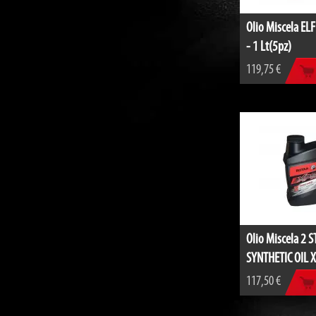
Olio Miscela EL
- 1 Lt(5pz)
119,75 €
Olio Miscela 2 
SYNTHETIC OIL 
TE...
117,50 €