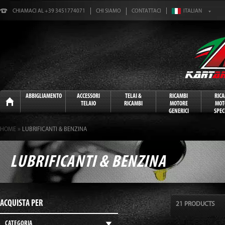
CHIAMACI AL +39 3451774071
CHI SIAMO
CONTATTACI
Home
ABBIGLIAMENTO
ACCESSORI
TELAI &
RICAMBI
RIC
TELAIO
RICAMBI
MOTORE
MOT
GENERICI
SPECI
»
HOME
LUBRIFICANTI & BENZINA
LUBRIFICANTI & BENZINA
ACQUISTA PER
21 PRODUCTS
CATEGORIA