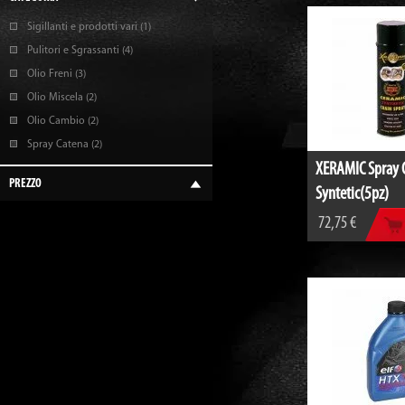
Sigillanti e prodotti vari
(1)
Pulitori e Sgrassanti
(4)
Olio Freni
(3)
Olio Miscela
(2)
Olio Cambio
(2)
Spray Catena
(2)
XERAMIC Spray 
PREZZO
Syntetic(5pz)
72,75 €