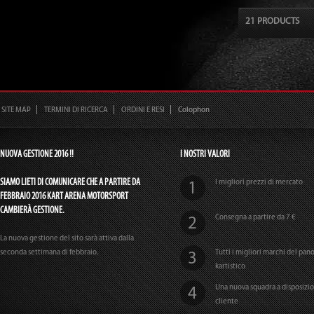
21 PRODUCTS
SITE MAP
TERMINI DI RICERCA
ORDINI E RESI
Colophon
NUOVA GESTIONE 2016 !!
I NOSTRI VALORI
SIAMO LIETI DI COMUNICARE CHE A PARTIRE DA
I migliori prezzi di mercato
FEBBRAIO 2016 KART ARENA MOTORSPORT
CAMBIERÀ GESTIONE.
Consegna a partire da 7 €
La nuova gestione del sito sarà attiva dalla
seconda settimana di febbraio.
Tutti i migliori marchi del pa
kartistico
Una nuova squadra a disposizi
cliente