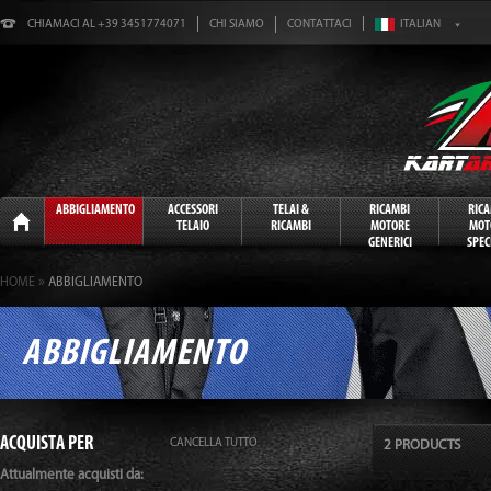
CHIAMACI AL +39 3451774071
CHI SIAMO
CONTATTACI
Home
ABBIGLIAMENTO
ACCESSORI
TELAI &
RICAMBI
RIC
TELAIO
RICAMBI
MOTORE
MOT
GENERICI
SPECI
»
HOME
ABBIGLIAMENTO
ABBIGLIAMENTO
ACQUISTA PER
CANCELLA TUTTO
2 PRODUCTS
Attualmente acquisti da: