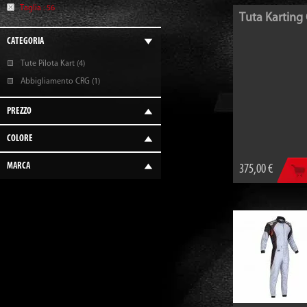
Taglia :
56
Tuta Karting
CATEGORIA
Tute Pilota Kart (4)
Abbigliamento CRG (1)
PREZZO
COLORE
MARCA
375,00 €