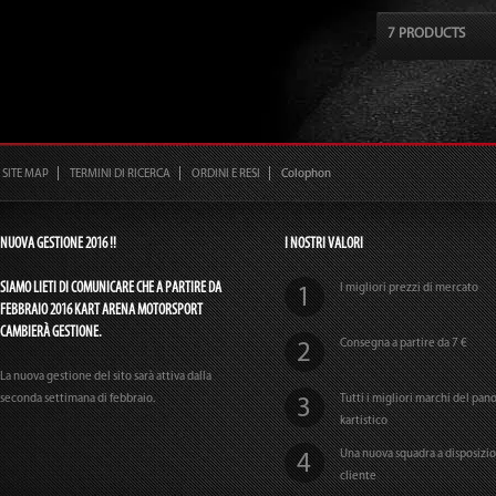
7 PRODUCTS
SITE MAP
TERMINI DI RICERCA
ORDINI E RESI
Colophon
NUOVA GESTIONE 2016 !!
I NOSTRI VALORI
SIAMO LIETI DI COMUNICARE CHE A PARTIRE DA
I migliori prezzi di mercato
FEBBRAIO 2016 KART ARENA MOTORSPORT
CAMBIERÀ GESTIONE.
Consegna a partire da 7 €
La nuova gestione del sito sarà attiva dalla
seconda settimana di febbraio.
Tutti i migliori marchi del pa
kartistico
Una nuova squadra a disposizi
cliente