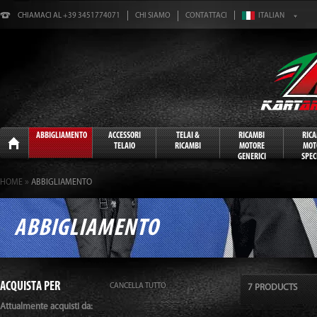
CHIAMACI AL +39 3451774071
CHI SIAMO
CONTATTACI
Home
ABBIGLIAMENTO
ACCESSORI
TELAI &
RICAMBI
RIC
TELAIO
RICAMBI
MOTORE
MOT
GENERICI
SPECI
»
HOME
ABBIGLIAMENTO
ABBIGLIAMENTO
ACQUISTA PER
CANCELLA TUTTO
7 PRODUCTS
Attualmente acquisti da: