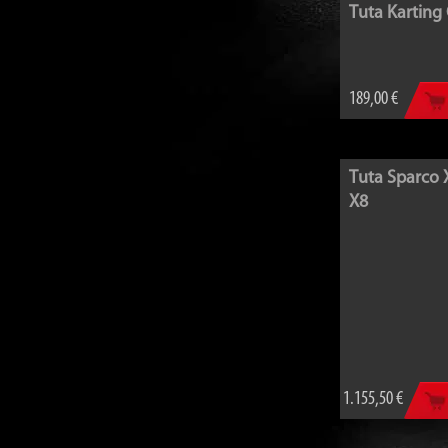
Tuta Karting
189,00 €
Tuta Sparco 
X8
1.155,50 €