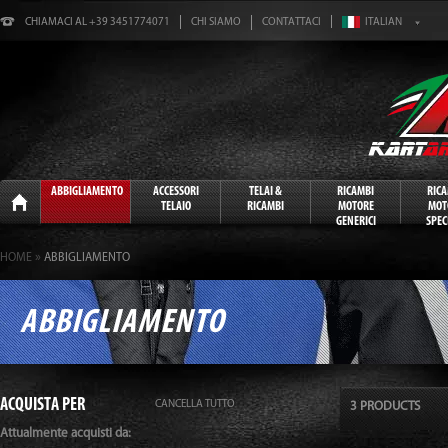
CHIAMACI AL +39 3451774071
CHI SIAMO
CONTATTACI
Home
ABBIGLIAMENTO
ACCESSORI
TELAI &
RICAMBI
RIC
TELAIO
RICAMBI
MOTORE
MOT
GENERICI
SPECI
»
HOME
ABBIGLIAMENTO
ABBIGLIAMENTO
ACQUISTA PER
CANCELLA TUTTO
3 PRODUCTS
Attualmente acquisti da: