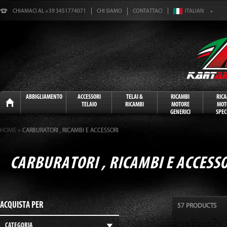
CHIAMACI AL +39 3451774071
CHI SIAMO
CONTATTACI
Home
ABBIGLIAMENTO
ACCESSORI
TELAI &
RICAMBI
RIC
TELAIO
RICAMBI
MOTORE
MOT
GENERICI
SPECI
»
HOME
CARBURATORI , RICAMBI E ACCESSORI
CARBURATORI , RICAMBI E ACCESS
ACQUISTA PER
57 PRODUCTS
CATEGORIA