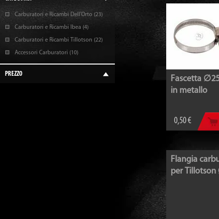
Carburatori e Ricambi Dell’Orto (23)
Carburatori e Ricambi Ibea (4)
Carburatori e Ricambi Tillotson (22)
Accessori Carburatori (10)
PREZZO
Fascetta ∅
in metallo
0,50 €
Flangia carb
per Tillotso