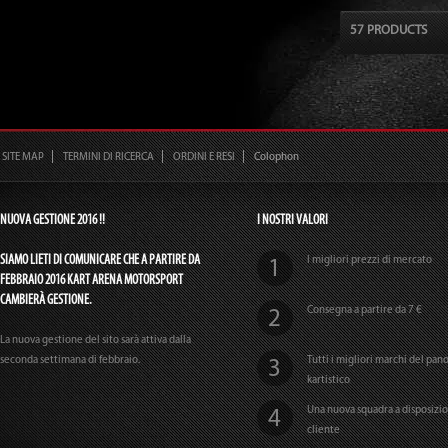
57 PRODUCTS
SITE MAP
TERMINI DI RICERCA
ORDINI E RESI
Colophon
NUOVA GESTIONE 2016 !!
I NOSTRI VALORI
SIAMO LIETI DI COMUNICARE CHE A PARTIRE DA
I migliori prezzi di mercato
FEBBRAIO 2016 KART ARENA MOTORSPORT
CAMBIERÀ GESTIONE.
Consegna a partire da 7 €
La nuova gestione del sito sarà attiva dalla
seconda settimana di febbraio.
Tutti i migliori marchi del pa
kartistico
Una nuova squadra a disposizi
cliente