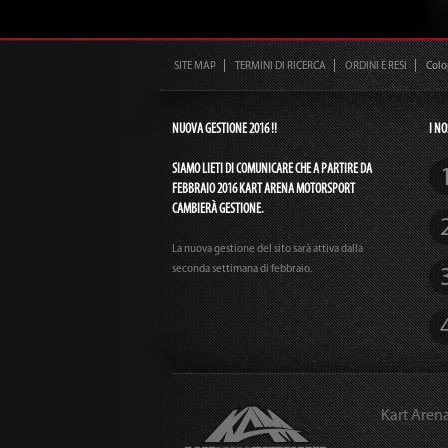
SITE MAP
TERMINI DI RICERCA
ORDINI E RESI
Col
NUOVA GESTIONE 2016 !!
I NO
SIAMO LIETI DI COMUNICARE CHE A PARTIRE DA
FEBBRAIO 2016 KART ARENA MOTORSPORT
CAMBIERÀ GESTIONE.
La nuova gestione del sito sarà attiva dalla
seconda settimana di febbraio.
Kart Aren