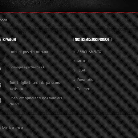
ophon
STRI VALORI
I NOSTRI MIGLIORI PRODOTTI
I migliori prezzi di mercato
ABBIGLIAMENTO
MOTORI
Consegna a partire da 7 €
TELAI
Pneumatici
Tutti i migliori marchi del panorama
kartistico
Telemetrie
Una nuova squadra a disposizione del
cliente
a Motorsport