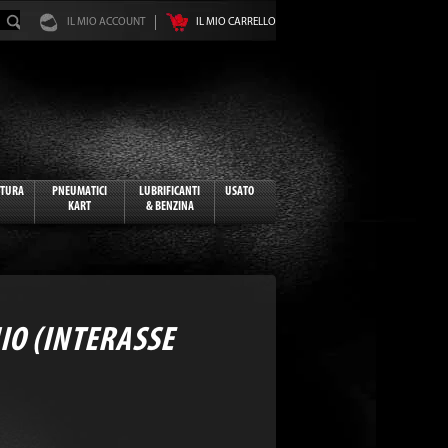
IL MIO ACCOUNT
IL MIO CARRELLO
ATURA
PNEUMATICI
LUBRIFICANTI
USATO
KART
& BENZINA
IO (INTERASSE