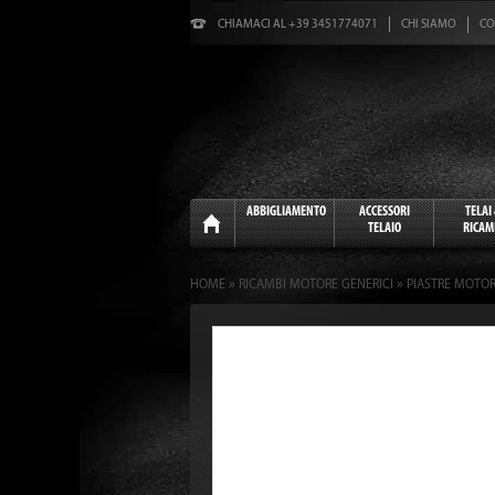
CHIAMACI AL +39 3451774071
CHI SIAMO
CO
Home
ABBIGLIAMENTO
ACCESSORI
TELAI
TELAIO
RICAM
»
»
HOME
RICAMBI MOTORE GENERICI
PIASTRE MOTO