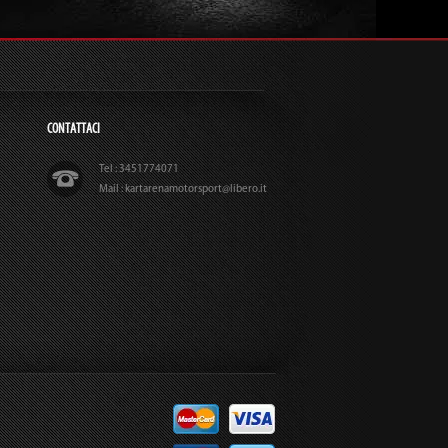
CONTATTACI
Tel : 3451774071
Mail : kartarenamotorsport@libero.it