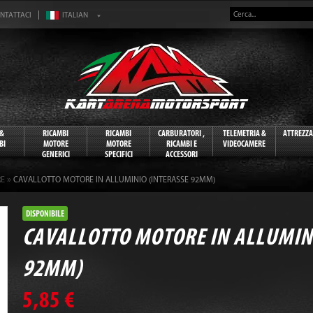
NTATTACI
 &
RICAMBI
RICAMBI
CARBURATORI ,
TELEMETRIA &
ATTREZZ
BI
MOTORE
MOTORE
RICAMBI E
VIDEOCAMERE
GENERICI
SPECIFICI
ACCESSORI
»
RE
CAVALLOTTO MOTORE IN ALLUMINIO (INTERASSE 92MM)
DISPONIBILE
CAVALLOTTO MOTORE IN ALLUMIN
92MM)
5,85 €