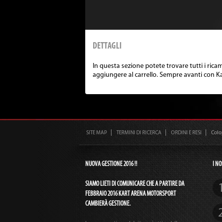
DETTAGLI
In questa sezione potete trovare tutti i rica
aggiungere al carrello. Sempre avanti con K
SITE MAP
TERMINI DI RICERCA
ORDINI E RESI
Col
NUOVA GESTIONE 2016 !!
I NO
SIAMO LIETI DI COMUNICARE CHE A PARTIRE DA
FEBBRAIO 2016 KART ARENA MOTORSPORT
CAMBIERÀ GESTIONE.