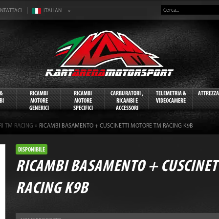
NTATTACI
 &
RICAMBI
RICAMBI
CARBURATORI ,
TELEMETRIA &
ATTREZZ
BI
MOTORE
MOTORE
RICAMBI E
VIDEOCAMERE
GENERICI
SPECIFICI
ACCESSORI
»
RI TM RACING
RICAMBI BASAMENTO + CUSCINETTI MOTORE TM RACING K9B
DISPONIBILE
RICAMBI BASAMENTO + CUSCINET
RACING K9B