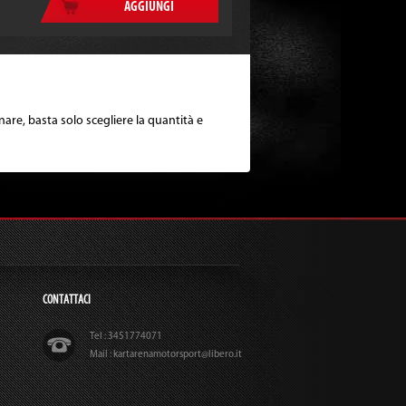
AGGIUNGI
are, basta solo scegliere la quantità e
CONTATTACI
Tel : 3451774071
Mail : kartarenamotorsport@libero.it