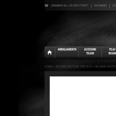
CHIAMACI AL +39 3451774071
CHI SIAMO
CO
Home
ABBIGLIAMENTO
ACCESSORI
TELAI
TELAIO
RICAM
»
»
HOME
RICAMBI MOTORE SPECIFICI
RICAMBI MOTO