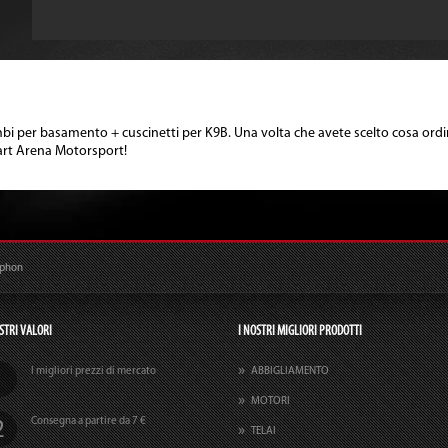
mbi per basamento + cuscinetti per K9B. Una volta che avete scelto cosa ordin
art Arena Motorsport!
ophon
STRI VALORI
I NOSTRI MIGLIORI PRODOTTI
I migliori prezzi di mercato
ABBIGLIAMENTO
MOTORI
Consegna a partire da 7 €
TELAI