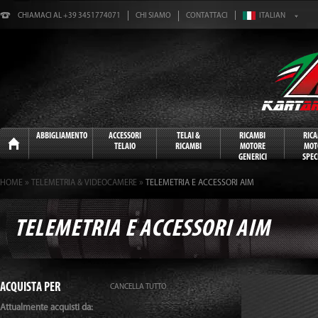
CHIAMACI AL +39 3451774071
CHI SIAMO
CONTATTACI
Home
ABBIGLIAMENTO
ACCESSORI
TELAI &
RICAMBI
RIC
TELAIO
RICAMBI
MOTORE
MOT
GENERICI
SPECI
»
»
HOME
TELEMETRIA & VIDEOCAMERE
TELEMETRIA E ACCESSORI AIM
TELEMETRIA E ACCESSORI AIM
ACQUISTA PER
CANCELLA TUTTO
Attualmente acquisti da: