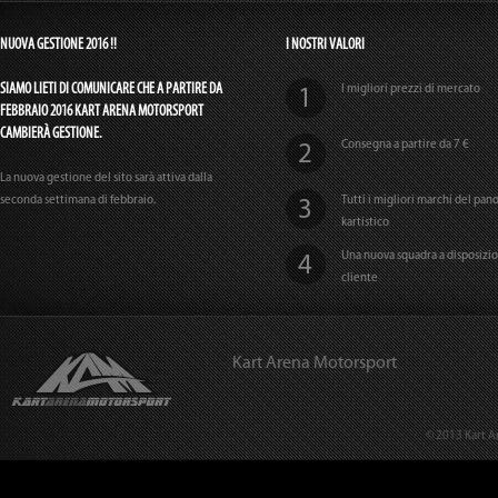
NUOVA GESTIONE 2016 !!
I NOSTRI VALORI
SIAMO LIETI DI COMUNICARE CHE A PARTIRE DA
I migliori prezzi di mercato
FEBBRAIO 2016 KART ARENA MOTORSPORT
CAMBIERÀ GESTIONE.
Consegna a partire da 7 €
La nuova gestione del sito sarà attiva dalla
seconda settimana di febbraio.
Tutti i migliori marchi del pa
kartistico
Una nuova squadra a disposizi
cliente
Kart Arena Motorsport
© 2013 Kart A