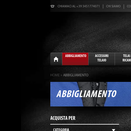
CHIAMACI AL +39 3451774071
CHI SIAMO
CO
Home
ABBIGLIAMENTO
ACCESSORI
TELAI
TELAIO
RICAM
»
HOME
ABBIGLIAMENTO
ABBIGLIAMENTO
ACQUISTA PER
CATEGORIA