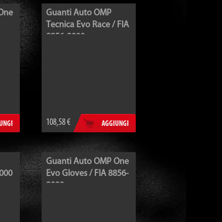
One
Guanti Auto OMP
Tecnica Evo Race / FIA
8856-2000
108,58 €
UNGI
AGGIUNGI
Guanti Auto OMP One
2000
Evo Gloves / FIA 8856-
2000