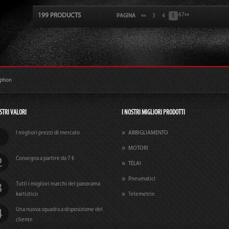
199 PRODUCTS
6
7
⤇
PAGINA
⤆
3
4
5
ophon
STRI VALORI
I NOSTRI MIGLIORI PRODOTTI
I migliori prezzi di mercato
ABBIGLIAMENTO
MOTORI
Consegna a partire da 7 €
TELAI
Pneumatici
Tutti i migliori marchi del panorama
kartistico
Telemetrie
Una nuova squadra a disposizione del
cliente