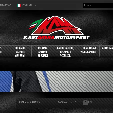
NTATTACI
 &
RICAMBI
RICAMBI
CARBURATORI ,
TELEMETRIA &
ATTREZZ
BI
MOTORE
MOTORE
RICAMBI E
VIDEOCAMERE
GENERICI
SPECIFICI
ACCESSORI
199 PRODUCTS
6
7
⤇
PAGINA
⤆
3
4
5