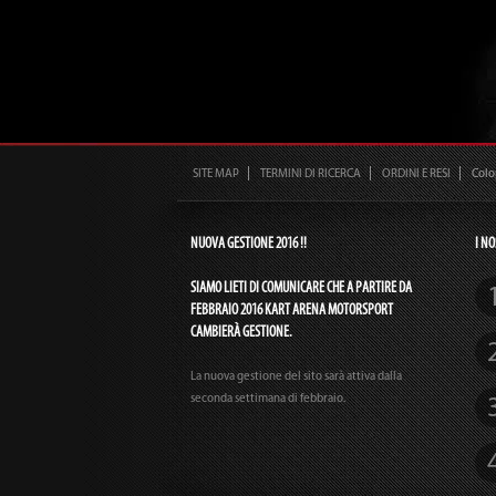
SITE MAP
TERMINI DI RICERCA
ORDINI E RESI
Col
NUOVA GESTIONE 2016 !!
I NO
SIAMO LIETI DI COMUNICARE CHE A PARTIRE DA
FEBBRAIO 2016 KART ARENA MOTORSPORT
CAMBIERÀ GESTIONE.
La nuova gestione del sito sarà attiva dalla
seconda settimana di febbraio.