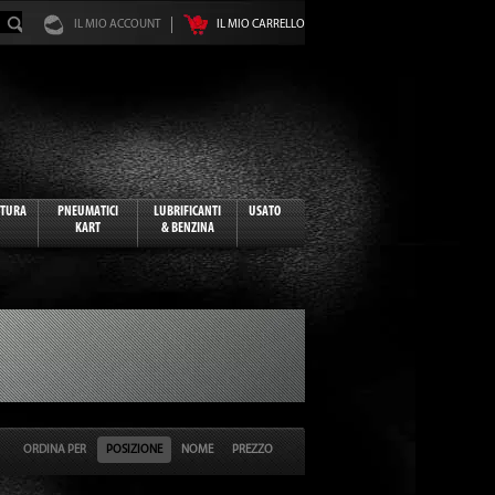
IL MIO ACCOUNT
IL MIO CARRELLO
ATURA
PNEUMATICI
LUBRIFICANTI
USATO
KART
& BENZINA
ORDINA PER
POSIZIONE
NOME
PREZZO