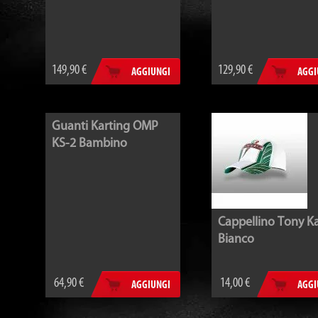
149,90 €
129,90 €
AGGIUNGI
AGGI
Guanti Karting OMP
KS-2 Bambino
Cappellino Tony Ka
Bianco
64,90 €
14,00 €
AGGIUNGI
AGGI