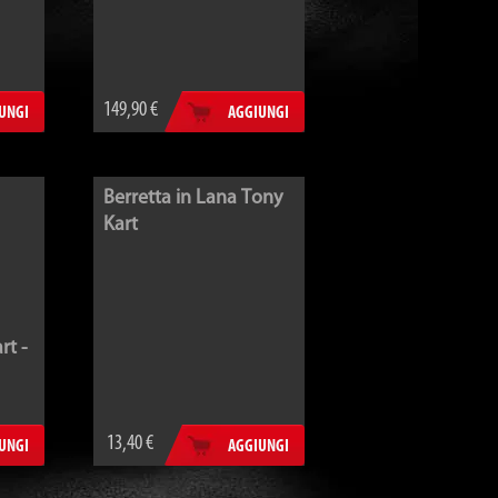
149,90 €
UNGI
AGGIUNGI
Berretta in Lana Tony
Kart
rt -
13,40 €
UNGI
AGGIUNGI