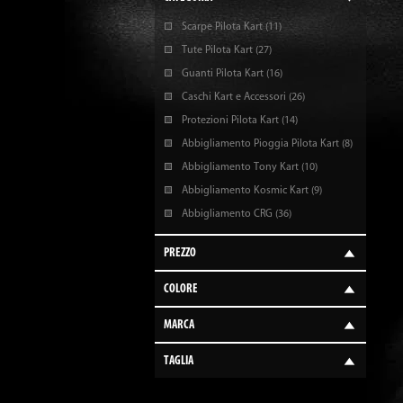
Scarpe Pilota Kart
(11)
Tute Pilota Kart
(27)
Guanti Pilota Kart
(16)
Caschi Kart e Accessori
(26)
Protezioni Pilota Kart
(14)
Abbigliamento Pioggia Pilota Kart
(8)
Abbigliamento Tony Kart
(10)
Abbigliamento Kosmic Kart
(9)
Abbigliamento CRG
(36)
PREZZO
COLORE
MARCA
TAGLIA