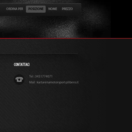
ORDINA PER
POSIZIONE
NOME
PREZZO
CONTATTACI
Tel : 3451774071
Mail : kartarenamotorsport@libero.it