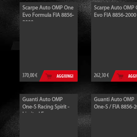
Scarpe Auto OMP One
Scarpe Auto OMP 
Evo Formula FIA 8856-
Evo FIA 8856-2000
2000
370,00 €
262,30 €
AGGIUNGI
AGGI
Guanti Auto OMP
Guanti Auto OMP
One-S Racing Spirit -
One-S / FIA 8856-
Limited E...